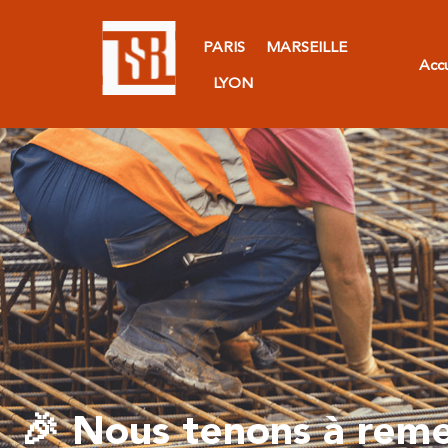
PARIS
MARSEILLE
Accu
LYON
🎉 Nous tenons à reme