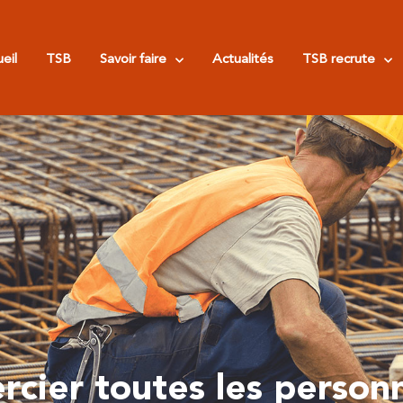
eil
TSB
Savoir faire
Actualités
TSB recrute
rcier toutes les person