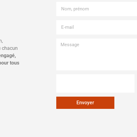
n,
où chacun
engagé,
pour tous
Envoyer