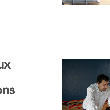
ux
ons