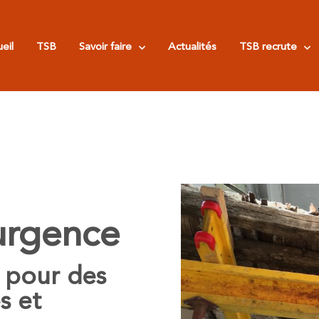
eil
TSB
Savoir faire
Actualités
TSB recrute
urgence
 pour des
s et