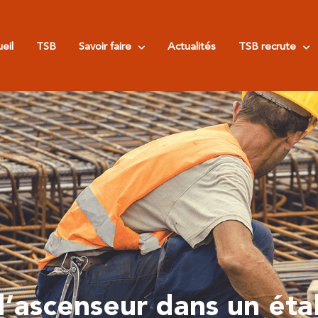
eil
TSB
Savoir faire
Actualités
TSB recrute
d’ascenseur dans un éta