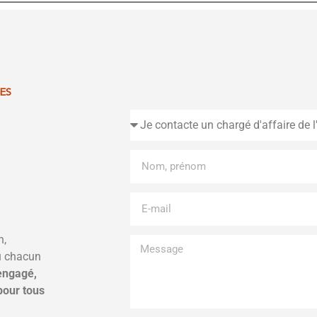
ES
n,
où chacun
engagé,
pour tous