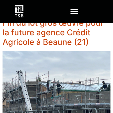
Étiquette :
Chantier
Fin du lot gros œuvre pour
la future agence Crédit
Agricole à Beaune (21)