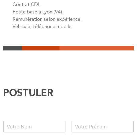
Contrat CDI.
Poste basé à Lyon (94).
Rémunération selon expérience.
Véhicule, téléphone mobile
POSTULER
N
o
P
N
m