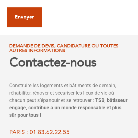
*
O
l
b
*
j
Envoyer
e
t
*
DEMANDE DE DEVIS, CANDIDATURE OU TOUTES
AUTRES INFORMATIONS
Contactez-nous
Construire les logements et bâtiments de demain,
réhabiliter, rénover et sécuriser les lieux de vie où
chacun peut s’épanouir et se retrouver :
TSB, bâtisseur
engagé, contribue à un monde responsable et plus
sûr pour tous !
PARIS : 01.83.62.22.55