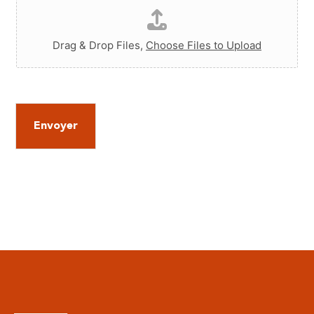
a
i
l
*
Drag & Drop Files,
Choose Files to Upload
Envoyer